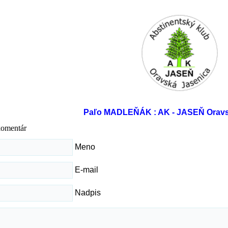
Paľo MADLEŇÁK : AK - JASEŇ Oravs
komentár
Meno
E-mail
Nadpis