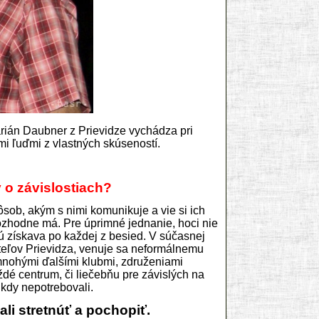
arián Daubner z Prievidze vychádza pri
i ľuďmi z vlastných skúseností.
 o závislostiach?
spôsob, akým s nimi komunikuje a vie si ich
rozhodne má. Pre úprimné jednanie, hoci nie
ú získava po každej z besied. V súčasnej
eľov Prievidza, venuje sa neformálnemu
 mnohými ďalšími klubmi, združeniami
dé centrum, či liečebňu pre závislých na
kdy nepotrebovali.
ali stretnúť a pochopiť.