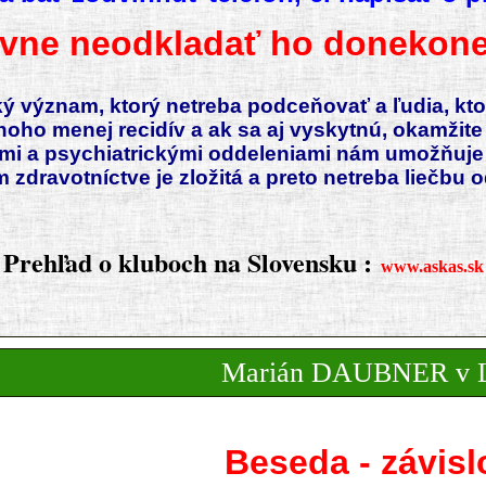
avne neodkladať ho donekone
ý význam, ktorý netreba podceňovať a ľudia, kto
ho menej recidív a ak sa aj vyskytnú, okamžite s
mi a psychiatrickými oddeleniami nám umožňuje 
ravotníctve je zložitá a preto n
Prehľad o kluboch na Slovensku :
www.askas.sk
Marián DAUBNER v L
Beseda - závisl