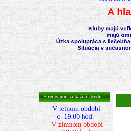
A hl
Kluby majú veľk
majú omno
Úzka spolupráca s liečebňa
Situácia v súčasnom zd
Predchádzajúci
Predchádzajúci
Nasledujúci
Nasledujúci
rok
mesiac
rok
mesiac
Stretávame sa každú stredu:
V letnom období
o 19.00 hod.
V zimnom období