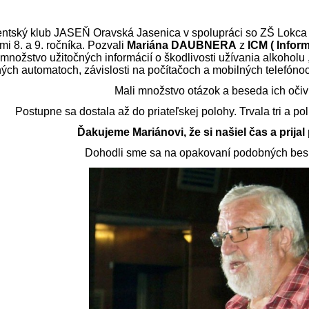
entský klub JASEŇ Oravská Jasenica v spolupráci so ZŠ Lokca p
mi 8. a 9. ročníka. Pozvali
Mariána DAUBNERA
z
ICM ( Infor
 množstvo užitočných informácií o škodlivosti užívania alkoholu , 
ých automatoch, závislosti na počítačoch a mobilných telefóno
Mali množstvo otázok a beseda ich očiv
Postupne sa dostala až do priateľskej polohy. Trvala tri a p
Ďakujeme Mariánovi, že si našiel čas a prija
Dohodli sme sa na opakovaní podobných bes