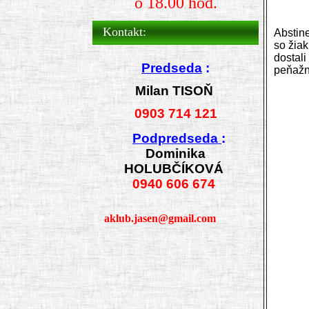
o 18.00 hod.
Kontakt:
Abstin
so žiak
dostali
Predseda
:
peňažn
Milan TISOŇ
0903 714 121
Podpredseda
:
Dominika
HOLUBČÍKOVÁ
0940 606 674
aklub.jasen@gmail.com