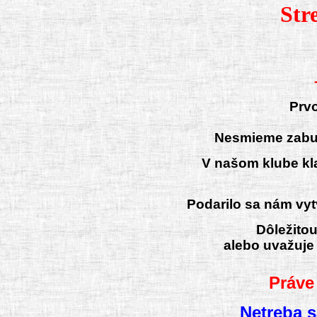
Str
-
Prvo
Nesmieme zabudn
V našom klube kl
Podarilo sa nám vytv
Dôležitou
alebo uvažuje 
Práve
Netreba s