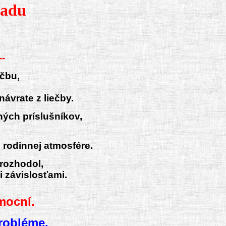
radu
--
ečbu,
ávrate z liečby.
ých príslušníkov,
ž rodinnej atmosfére.
 rozhodol,
i závislosťami.
mocní.
 probléme.