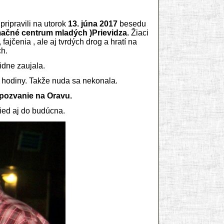
ripravili na utorok
13. júna 2017
besedu
mačné centrum mladých )Prievidza.
Žiaci
fajčenia , ale aj tvrdých drog a hratí na
ch.
idne zaujala.
ol hodiny. Takže nuda sa nekonala.
l pozvanie na Oravu.
ied aj do budúcna.