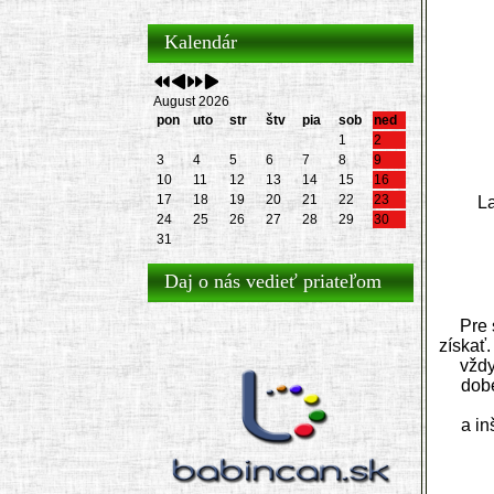
Kalendár
August 2026
pon
uto
str
štv
pia
sob
ned
1
2
3
4
5
6
7
8
9
10
11
12
13
14
15
16
17
18
19
20
21
22
23
La
24
25
26
27
28
29
30
31
Daj o nás vedieť priateľom
Pre 
získať
vždy
dob
a in