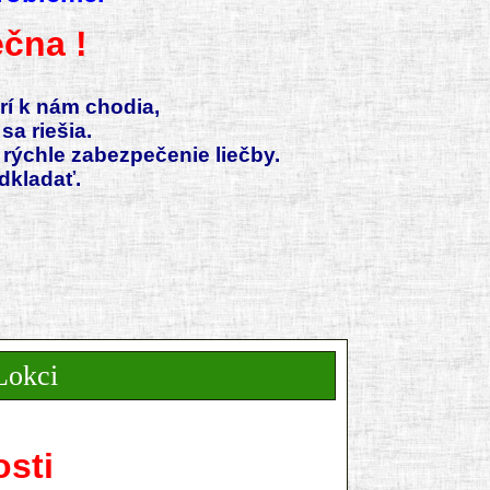
čna !
rí k nám chodia,
a riešia.
rýchle zabezpečenie liečby.
etreba liečbu odkladať.
okci
osti