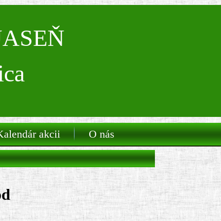
 JASEŇ
ica
Kalendár akcii
O nás
od