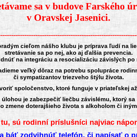
etávame sa v budove Farského ú
v Oravskej Jasenici.
--------------------------------------------------------------------------
radým cieľom nášho klubu je príprava ľudí na li
stretávanie sa po nej, ako aj ďalšia prevencia.
úť na integráciu a resocializáciu závislých po n
adieme veľký dôraz na potrebu spolupráce rodinn
či sympatizantov triezveho štýlu života.
oriť spoločenstvo, ktoré funguje v priateľskej a
 úlohou je zabezpečiť liečbu závislému, ktorý sa
o zmene doterajšieho života s alkoholom či iným
 tu, sú rodinní príslušníci najviac nápo
a báť zodvihnúť telefón, či napísať o