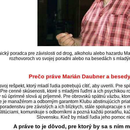
ický poradca pre závislosti od drog, alkoholu alebo hazardu M
rozhovoroch vo svojej poradni alebo na besedách s mladým
Prečo práve Marián Daubner a besedy
svoj rešpekt, ktorý mladí ľudia potrebujú cítiť, aby uverili. Pre 
. Pre cenné skúsenosti, ktoré s mladými ľuďmi a ich psychikou 
 sú úprimné slová aj príjemné. Pre obrovskú spätnú väzbu, ktor
e je manažérom a odborným garantom Klubu abstinujúcich priat
poradenstvu pre závislých a ich blízkych, stále spolupracuje s
štitúciami, komunikuje s odborníkmi a pozná každú poradňu, kaž
Slovensku. Kiež by mladí ľudia jeho pomoc ni
A práve to je dôvod, pre ktorý by sa s ním m