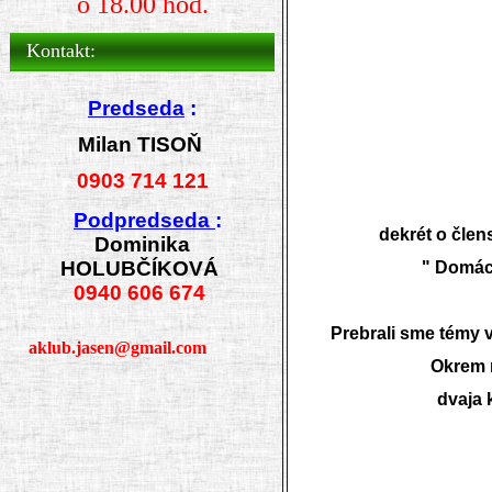
o 18.00 hod.
Kontakt:
Predseda
:
Milan TISOŇ
0903 714 121
Podpredseda
:
dekrét o člen
Dominika
HOLUBČÍKOVÁ
" Domáci
0940 606 674
Prebrali sme témy v
aklub.jasen@gmail.com
Okrem m
dvaja 