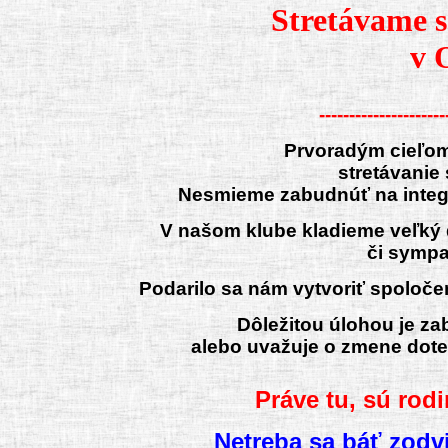
Stretávame 
v 
----------------------
Prvoradým cieľom 
stretávanie 
Nesmieme zabudnúť na integrá
V našom klube kladieme veľký 
či sympat
Podarilo sa nám vytvoriť spoločen
Dôležitou úlohou je za
alebo uvažuje o zmene doter
Práve tu, sú rod
Netreba sa báť zodv