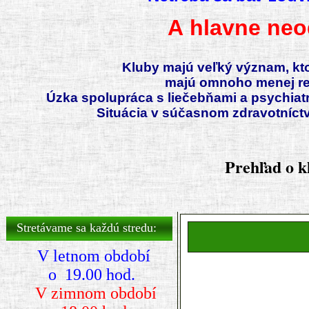
A hlavne neo
Kluby majú veľký význam, kto
majú omnoho menej reci
Úzka spolupráca s liečebňami a psychiat
Situácia v súčasnom zdravotníct
Prehľad o k
Predchádzajúci
Predchádzajúci
Nasledujúci
Nasledujúci
rok
mesiac
rok
mesiac
Stretávame sa každú stredu:
V letnom období
o 19.00 hod.
V zimnom období