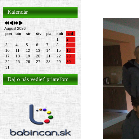
Kalendár
August 2026
pon
uto
str
štv
pia
sob
ned
1
2
3
4
5
6
7
8
9
10
11
12
13
14
15
16
17
18
19
20
21
22
23
24
25
26
27
28
29
30
31
Daj o nás vedieť priateľom